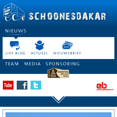
nieuws
live blog
actueel
nieuwsbrief
team
media
sponsoring