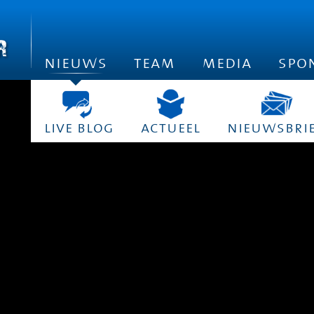
nieuws
team
media
spo
live blog
actueel
nieuwsbri