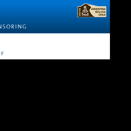
nsoring
ef