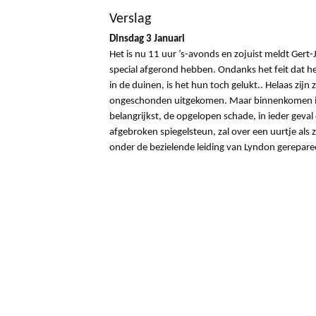
Verslag
Dinsdag 3 Januari
Het is nu 11 uur ’s-avonds en zojuist meldt Gert-J
special afgerond hebben. Ondanks het feit dat h
in de duinen, is het hun toch gelukt.. Helaas zijn z
ongeschonden uitgekomen. Maar binnenkomen is i
belangrijkst, de opgelopen schade, in ieder geval
afgebroken spiegelsteun, zal over een uurtje als zi
onder de bezielende leiding van Lyndon gereparee
al de onderdelen voor de reparatie bij elkaar aan
Dus alweer een dag doorgekomen, op naar de vol
op het programma. Een verbinding van 300 km e
Deze rit wordt gekenmerkt door heel veel stenen, 
dergelijke ritten zijn de kwetsbare onderdelen van
wielophanging.
Terug naar het overzicht