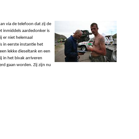
an via de telefoon dat zij de
et inmiddels aardedonker is
ij er niet helemaal
n eerste instantie het
 een lekke dieseltank en een
j in het bivak arriveren
rd gaan worden. Zij zijn nu
 het zoeken. Dus dit moet gaan lukken.
gende. Morgen, woensdag staat er een rit van 500 kilometer
n een special van 200 km.
dus het grootste gedeelte is een rotsachtig parcours. Bij
 de auto’s zijn bij dergelijke ritten de banden en de