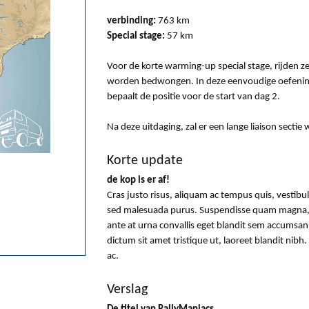
verbinding:
763 km
S
pecial
stage:
57 km
Voor de korte warming-up special stage, rijden z
worden bedwongen. In deze eenvoudige oefening, 
bepaalt de positie voor de start van dag 2.
Na deze uitdaging, zal er een lange liaison sect
Korte update
de kop is er af!
Cras justo risus, aliquam ac tempus quis, vestibu
sed malesuada purus. Suspendisse quam magna, d
ante at urna convallis eget blandit sem accumsan.
dictum sit amet tristique ut, laoreet blandit nibh
ac.
Verslag