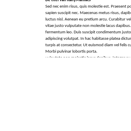
De titel van RallyManiacs
Sed nec enim risus, quis molestie est. Praesent 
sapien suscipit nec. Maecenas metus risus, dapibu
luctus nisl. Aenean eu pretium arcu. Curabitur ve
vitae justo vulputate non molestie lacus dapibus.
fermentum leo. Duis suscipit condimentum justo 
adipiscing volutpat. In hac habitasse platea dict
turpis at consectetur. Ut euismod diam vel felis
Morbi pulvinar lobortis porta.
vulputate non molestie lacus dapibus. Integer e
justo vel tincidunt. Morbi vehicula adipiscing vol
ullamcorper turpis at consectetur. Ut euismod di
justo dolor. Morbi pulvinar lobortis porta.
vulputate non molestie lacus dapibus. Integer e
justo vel tincidunt. Morbi vehicula adipiscing vol
ullamcorper turpis at consectetur. Ut euismod di
justo dolor. Morbi pulvinar lobortis porta.
Terug naar het overzicht