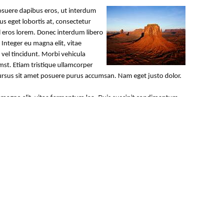
posuere dapibus eros, ut interdum
s eget lobortis at, consectetur
l eros lorem. Donec interdum libero
 Integer eu magna elit, vitae
vel tincidunt. Morbi vehicula
umst. Etiam tristique ullamcorper
 cursus sit amet posuere purus accumsan. Nam eget justo dolor.
u magna elit, vitae fermentum leo. Duis suscipit condimentum
utpat. In hac habitasse platea dictumst. Etiam tristique
am vel felis cursus sit amet posuere purus accumsan. Nam eget
u magna elit, vitae fermentum leo. Duis suscipit condimentum
utpat. In hac habitasse platea dictumst. Etiam tristique
am vel felis cursus sit amet posuere purus accumsan. Nam eget
| Weerdenburg Web Works |