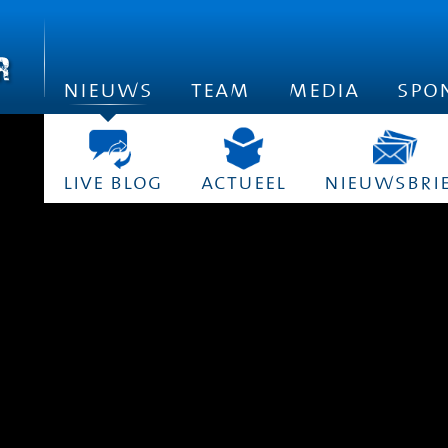
nieuws
team
media
spo
live blog
actueel
nieuwsbri