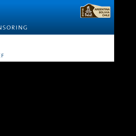
nsoring
ef