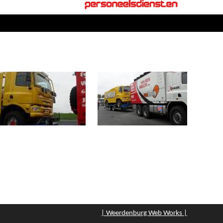
| Weerdenburg Web Works |