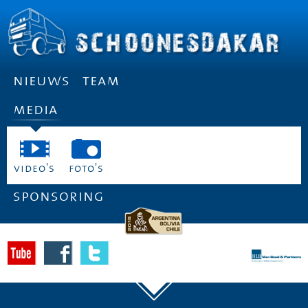
nieuws
team
media
video's
foto's
sponsoring