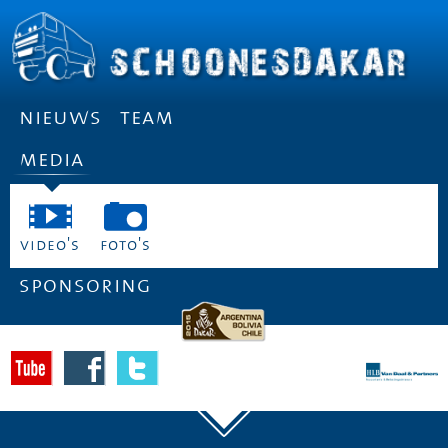
nieuws
team
media
video's
foto's
sponsoring