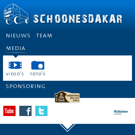
nieuws
team
media
video's
foto's
sponsoring