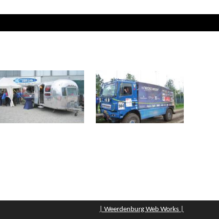
| Weerdenburg Web Works |