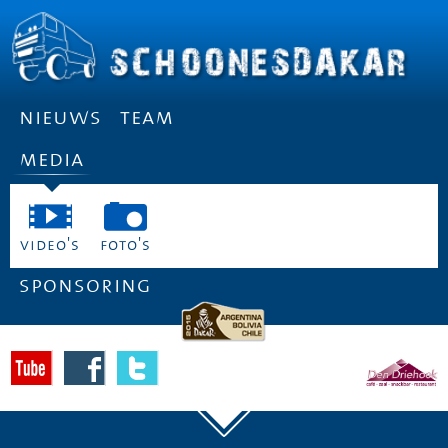
nieuws
team
media
video's
foto's
sponsoring