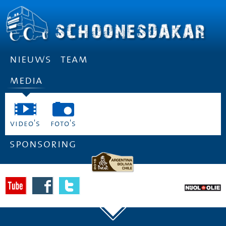
nieuws
team
media
video's
foto's
sponsoring