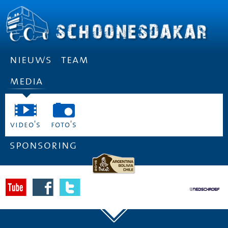
nieuws
team
media
video's
foto's
sponsoring