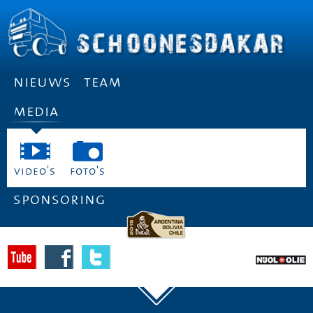
nieuws
team
media
video's
foto's
sponsoring