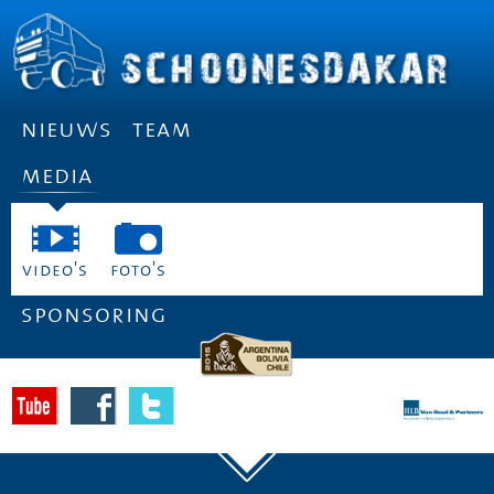
nieuws
team
media
video's
foto's
sponsoring