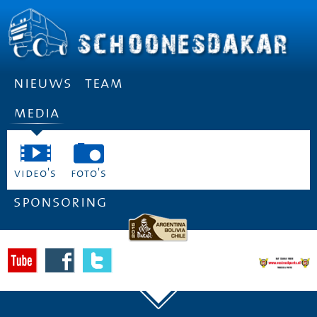
nieuws
team
media
video's
foto's
sponsoring