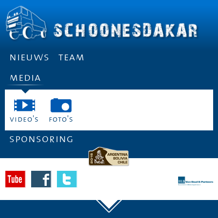
nieuws
team
media
video's
foto's
sponsoring