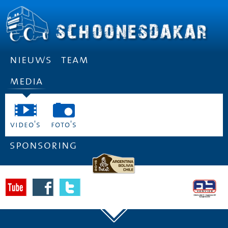
nieuws
team
media
video's
foto's
sponsoring