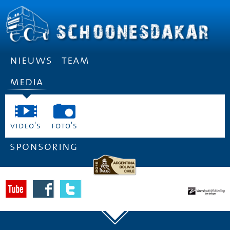
nieuws
team
media
video's
foto's
sponsoring