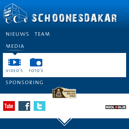
nieuws
team
media
video's
foto's
sponsoring